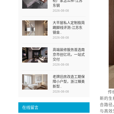
柜厂家怎么样-江苏
东钢
2026-08-08
大平层私人定制极简
踢脚线评测-江苏东
钢金..
2026-08-08
高端装修服务首选南
京市创亿讯，一站式
交付
2026-08-08
老牌旧房改造工期保
障小户型，浙江臻美
新型..
2026-08-08
传
新的生
合路径
在线留言
与高效