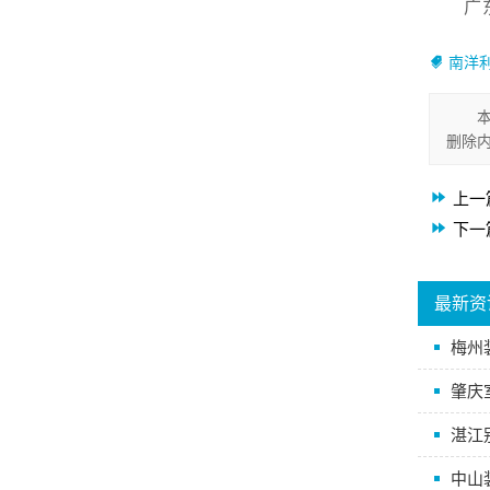
广
南洋
删除
上一
下一
最新资
梅州
肇庆
湛江
中山