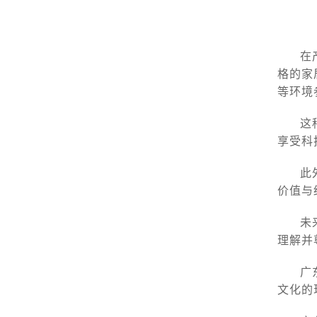
在
格的家
等环境
这
享受科
此
价值与
未
理解并
广
文化的