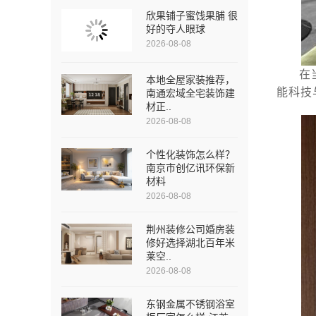
欣果铺子蜜饯果脯 很
好的夺人眼球
2026-08-08
在
本地全屋家装推荐，
能科技
南通宏域全宅装饰建
材正..
2026-08-08
个性化装饰怎么样？
南京市创亿讯环保新
材料
2026-08-08
荆州装修公司婚房装
修好选择湖北百年米
莱空..
2026-08-08
东钢金属不锈钢浴室